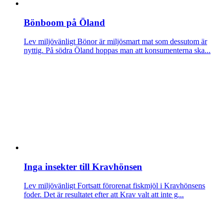
Bönboom på Öland
Lev miljövänligt
­Bönor är miljösmart mat som dessutom är
nyttig. På södra Öland hoppas man att konsumenterna ska...
Inga insekter till Kravhönsen
Lev miljövänligt
Fortsatt förorenat fiskmjöl i Kravhönsens
foder. Det är resultatet efter att Krav valt att inte g...