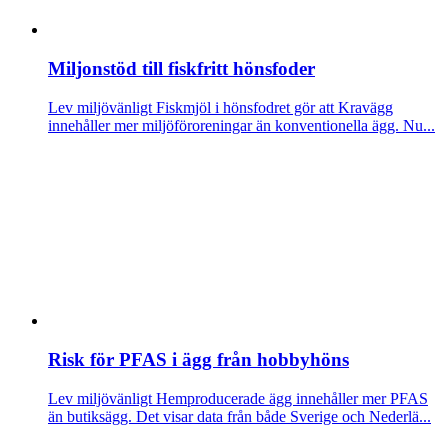
Miljonstöd till fiskfritt hönsfoder
Lev miljövänligt
Fiskmjöl i hönsfodret gör att Kravägg
innehåller mer miljöföroreningar än konventionella ägg. Nu...
Risk för PFAS i ägg från hobbyhöns
Lev miljövänligt
Hemproducerade ägg innehåller mer PFAS
än butiksägg. Det visar data från både Sverige och Nederlä...