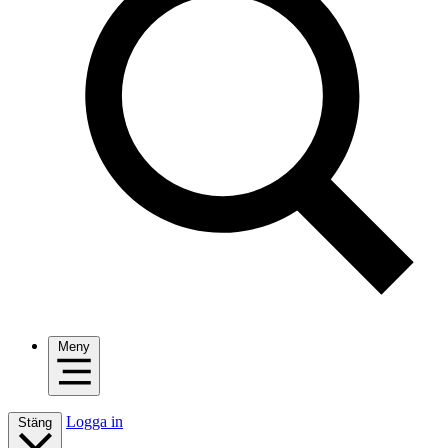
Meny
Logga in
Stäng