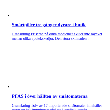
Smärtpiller tre gånger dyrare i butik
Granskning
Priserna på olika mediciner skiljer inte mycket
mellan olika apotekskedjor. Den stora skillnaden ...
PFAS i över hälften av småtomaterna
Granskning
Tolv av 17 importerade småtomater innehåller
rester av bekämpningsmedel med omdiskuterade...