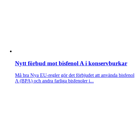
Nytt förbud mot bisfenol A i konservburkar
Må bra
Nya EU-regler gör det förbjudet att använda bisfenol
A (BPA) och andra farliga bisfenoler i...