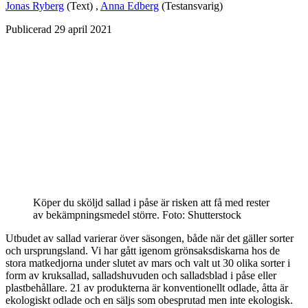
Jonas Ryberg
(Text)
,
Anna Edberg
(Testansvarig)
Publicerad
29 april 2021
Köper du sköljd sallad i påse är risken att få med rester
av bekämpningsmedel större.
Foto: Shutterstock
Utbudet av sallad varierar över säsongen, både när det gäller sorter
och ursprungsland. Vi har gått igenom grönsaksdiskarna hos de
stora matkedjorna under slutet av mars och valt ut 30 olika sorter i
form av kruksallad, salladshuvuden och salladsblad i påse eller
plastbehållare. 21 av produkterna är konventionellt odlade, åtta är
ekologiskt odlade och en säljs som obesprutad men inte ekologisk.