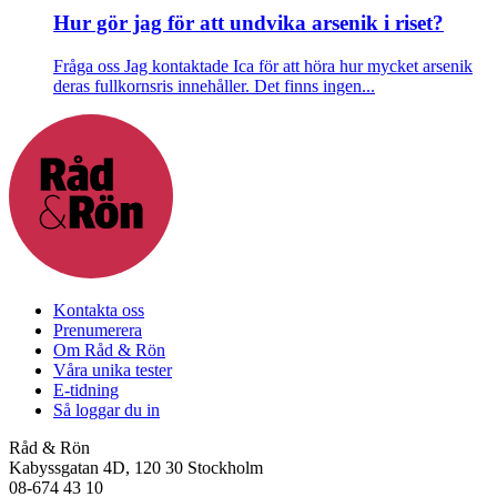
Hur gör jag för att undvika arsenik i riset?
Fråga oss
Jag kontaktade Ica för att höra hur mycket arsenik
deras fullkornsris innehåller. Det finns ingen...
Kontakta oss
Prenumerera
Om Råd & Rön
Våra unika tester
E-tidning
Så loggar du in
Råd & Rön
Kabyssgatan 4D, 120 30 Stockholm
08-674 43 10