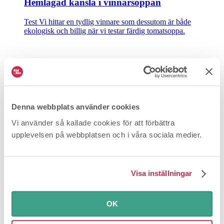
Hemlagad känsla i vinnarsoppan
Test
Vi hittar en tydlig vinnare som dessutom är både
ekologisk och billig när vi testar färdig tomatsoppa.
Denna webbplats använder cookies
Vi använder så kallade cookies för att förbättra
upplevelsen på webbplatsen och i våra sociala medier.
Maxa mackan med topptestad skinka
Test
Det ska vara tunna skivor, men inte vilka som helst.
Visa inställningar
Skillnaderna i både pris och kvalitet är stora när vi testar rökt
skinka. Men i vår labbanalys hittar vi dessbättre överlag få
konstigheter.
OK
Värt att veta