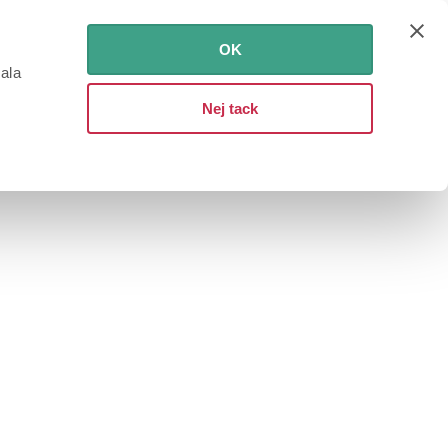
OK
iala
Nej tack