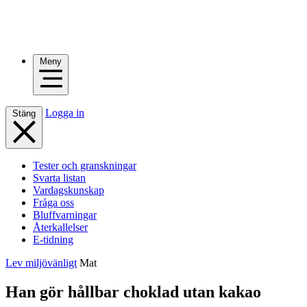
Meny
Logga in
Stäng
Tester och granskningar
Svarta listan
Vardagskunskap
Fråga oss
Bluffvarningar
Återkallelser
E-tidning
Lev miljövänligt
Mat
Han gör hållbar choklad utan kakao