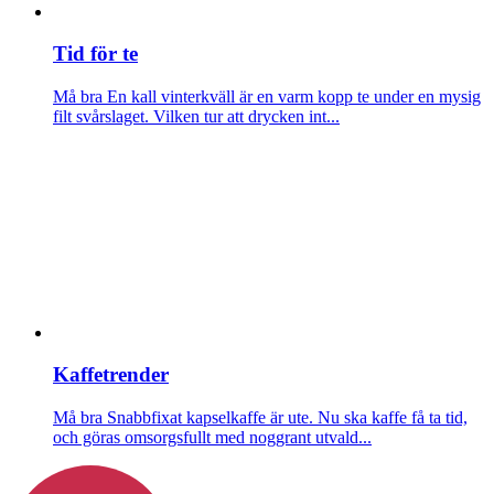
Tid för te
Må bra
En kall vinterkväll är en varm kopp te under en mysig
filt svårslaget. Vilken tur att drycken int...
Kaffetrender
Må bra
Snabbfixat kapselkaffe är ute. Nu ska kaffe få ta tid,
och göras omsorgsfullt med noggrant utvald...