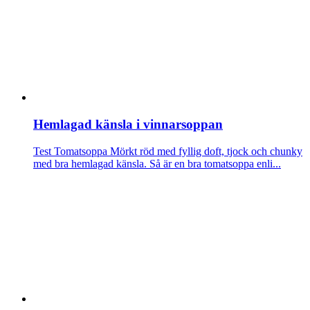
Hemlagad känsla i vinnarsoppan
Test Tomatsoppa
Mörkt röd med fyllig doft, tjock och chunky
med bra hemlagad känsla. Så är en bra tomatsoppa enli...