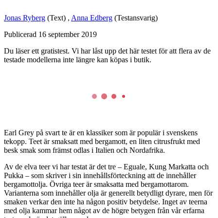
Jonas Ryberg
(Text)
,
Anna Edberg
(Testansvarig)
Publicerad
16 september 2019
Du läser ett gratistest. Vi har låst upp det här testet för att flera av de
testade modellerna inte längre kan köpas i butik.
Earl Grey på svart te är en klassiker som är populär i svenskens
tekopp. Teet är smaksatt med bergamott, en liten citrusfrukt med
besk smak som främst odlas i Italien och Nordafrika.
Av de elva teer vi har testat är det tre – Eguale, Kung Markatta och
Pukka – som skriver i sin innehållsförteckning att de innehåller
bergamottolja. Övriga teer är smaksatta med bergamottarom.
Varianterna som innehåller olja är generellt betydligt dyrare, men för
smaken verkar den inte ha någon positiv betydelse. Inget av teerna
med olja kammar hem något av de högre betygen från vår erfarna