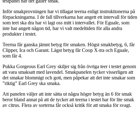
testpanel när det gäller smak.
Inför smakprovningen har vi tillagat teerna enligt instruktionerna på
förpackningarna. I de fall tillverkarna har angett ett intervall för tiden
som teet ska dra har vi lagt oss mitt i intervallet. För Eguale, som
inte har angett någon tid, har vi valt medeltiden för alla andra
produkter i testet.
Teerna får ganska jämnt betyg för smaken. Högst smakbetyg, 6, får
Clipper, Ica och Garant. Lägst betyg får Coop X-tra och Eguale,
som får 4.
Pukka Gorgeous Earl Grey skiljer sig från övriga teer i testet genom
att vara smaksatt med lavendel. Smakpanelen tycker visserligen att
det smakar blommigt och gott, men påpekar att det inte smakar som
”riktig” Earl Grey ska smaka.
Att panelen väljer att inte sätta ut några högre betyg än 6 för smak
beror bland annat på att de tycker att teerna i testet har för lite smak
av citrus. Flera av sorterna får också kritik för att smaka för svagt.