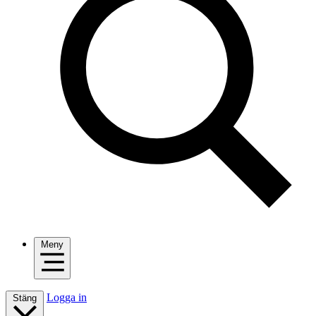
Meny
Logga in
Stäng