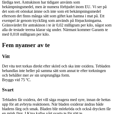
färdiga teet. Antrakinon har tidigare använts som
bekämpningsmedel, men är numera förbjudet inom EU. Vi ser på
det som ett oönskat ämne och inte som ett bekämpningsmedel
eftersom det finns många sätt som giftet kan hamna i mat på. Ett
exempel är genom tryckfärg som används på förpackningarna.
Gränsvärdet för antrakinon i te är 0,02 milligram per kilo, något som
alla de testade teerna klarar sig under. Närmast kommer Garants te
med 0,018 milligram per kilo.
Fem nyanser av te
Vitt
Det vita teet torkas direkt efter skörd och ska inte oxidera. Tebladen
behandlas inte heller på samma sätt som annat te efter torkningen
och behåller mer av sin ursprungliga form.
Bryggs vid 75 °C.
Svart
Tebladen får oxidera, det vill säga reagera med syre, innan de hettas
upp för att avbryta reaktionen. När bladen oxiderar ändras både
bladens färg och smak. Bladen blir mörkröda och också drycken får
en mörk färg. I Kina kallas vårt svarta te för rött te.