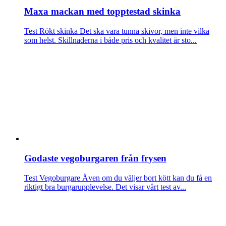
Maxa mackan med topptestad skinka
Test Rökt skinka
Det ska vara tunna skivor, men inte vilka
som helst. Skillnaderna i både pris och kvalitet är sto...
Godaste vegoburgaren från frysen
Test Vegoburgare
Även om du väljer bort kött kan du få en
riktigt bra burgarupplevelse. Det visar vårt test av...