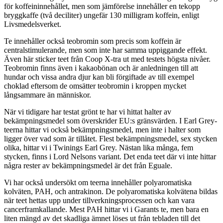
för koffeininnehållet, men som jämförelse innehåller en tekopp
bryggkaffe (två deciliter) ungefär 130 milligram koffein, enligt
Livsmedelsverket.
Te innehåller också teobromin som precis som koffein är
centralstimulerande, men som inte har samma uppiggande effekt.
Även här sticker teet från Coop X-tra ut med testets högsta nivåer.
Teobromin finns även i kakaobönan och är anledningen till att
hundar och vissa andra djur kan bli förgiftade av till exempel
choklad eftersom de omsätter teobromin i kroppen mycket
långsammare än människor.
När vi tidigare har testat grönt te har vi hittat halter av
bekämpningsmedel som överskrider EU:s gränsvärden. I Earl Grey-
teerna hittar vi också bekämpningsmedel, men inte i halter som
ligger över vad som är tillåtet. Flest bekämpningsmedel, sex stycken
olika, hittar vi i Twinings Earl Grey. Nästan lika många, fem
stycken, finns i Lord Nelsons variant. Det enda teet där vi inte hittar
några rester av bekämpningsmedel är det från Eguale.
Vi har också undersökt om teerna innehåller polyaromatiska
kolväten, PAH, och antrakinon. De polyaromatiska kolvätena bildas
när teet hettas upp under tillverkningsprocessen och kan vara
cancerframkallande. Mest PAH hittar vi i Garants te, men bara en
liten mängd av det skadliga ämnet löses ut från tebladen till det