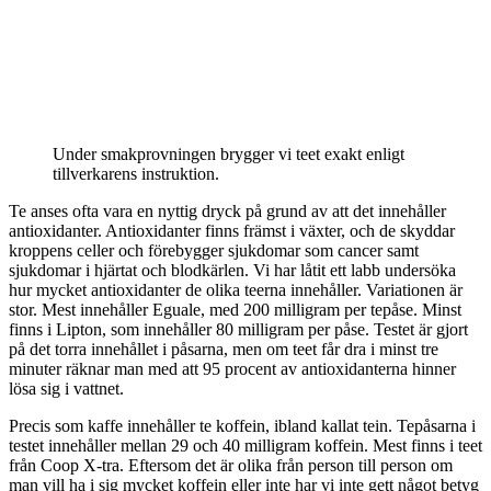
Under smakprovningen brygger vi teet exakt enligt
tillverkarens instruktion.
Te anses ofta vara en nyttig dryck på grund av att det innehåller
antioxidanter. Antioxidanter finns främst i växter, och de skyddar
kroppens celler och förebygger sjukdomar som cancer samt
sjukdomar i hjärtat och blodkärlen. Vi har låtit ett labb undersöka
hur mycket antioxidanter de olika teerna innehåller. Variationen är
stor. Mest innehåller Eguale, med 200 milligram per tepåse. Minst
finns i Lipton, som innehåller 80 milligram per påse. Testet är gjort
på det torra innehållet i påsarna, men om teet får dra i minst tre
minuter räknar man med att 95 procent av antioxidanterna hinner
lösa sig i vattnet.
Precis som kaffe innehåller te koffein, ibland kallat tein. Tepåsarna i
testet innehåller mellan 29 och 40 milligram koffein. Mest finns i teet
från Coop X-tra. Eftersom det är olika från person till person om
man vill ha i sig mycket koffein eller inte har vi inte gett något betyg