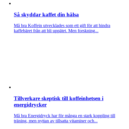
Så skyddar kaffet din hälsa
Må bra
Koffein utvecklades som ett gift för att hindra
kaffebäret från att bli uppätet. Men forskning...
Tillverkare skeptisk till koffeinhetsen i
energidrycker
Må bra
Energidryck har för många en stark koppling till
träning, men nyttan av tillsatta vitaminer och...