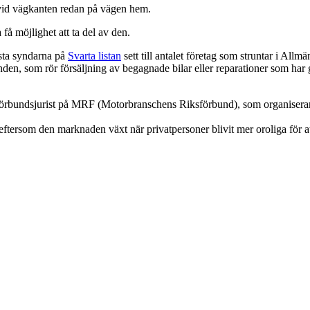
 vid vägkanten redan på vägen hem.
a få möjlighet att ta del av den.
rsta syndarna på
Svarta listan
sett till antalet företag som struntar i A
nden, som rör försäljning av begagnade bilar eller reparationer som har 
rbundsjurist på MRF (Motorbranschens Riksförbund), som organiserar sto
tersom den marknaden växt när privatpersoner blivit mer oroliga för att 