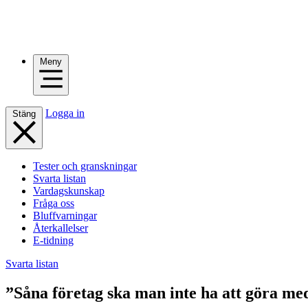
Meny
Logga in
Stäng
Tester och granskningar
Svarta listan
Vardagskunskap
Fråga oss
Bluffvarningar
Återkallelser
E-tidning
Svarta listan
”Såna företag ska man inte ha att göra me