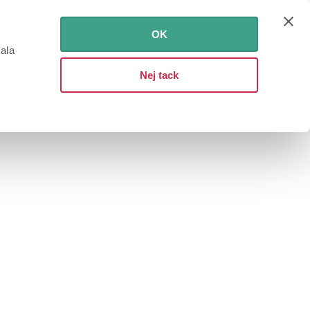
OK
iala
Nej tack