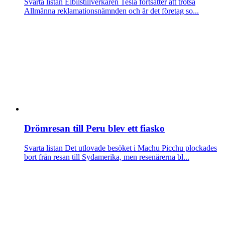
Svarta listan
Elbilstillverkaren Tesla fortsätter att trotsa
Allmänna reklamationsnämnden och är det företag so...
Drömresan till Peru blev ett fiasko
Svarta listan
Det utlovade besöket i Machu Picchu plockades
bort från resan till Sydamerika, men resenärerna bl...