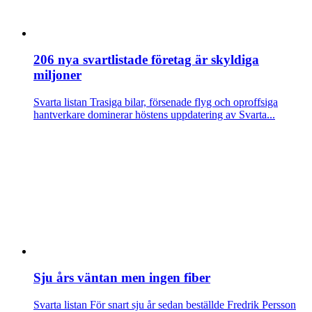
206 nya svartlistade företag är skyldiga
miljoner
Svarta listan
Trasiga bilar, försenade flyg och oproffsiga
hantverkare dominerar höstens uppdatering av Svarta...
Sju års väntan men ingen fiber
Svarta listan
För snart sju år sedan beställde Fredrik Persson