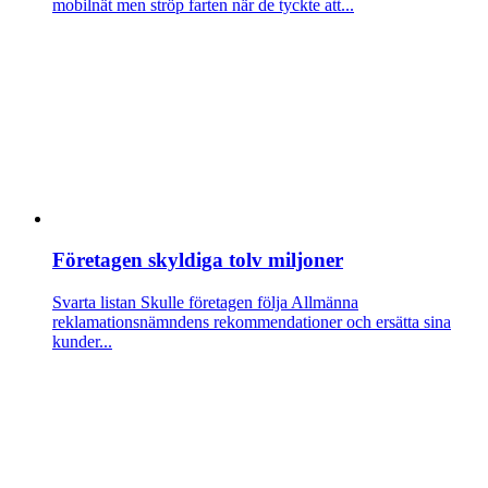
mobilnät men ströp farten när de tyckte att...
Företagen skyldiga tolv miljoner
Svarta listan
Skulle företagen följa Allmänna
reklamationsnämndens rekommendationer och ersätta sina
kunder...