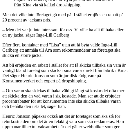
från Kina via så kallad dropshipping.
Men det ville inte företaget gå med på. I stället erbjöds en rabatt på
20 procent av jackans pris.
– Men det var ju inte intressant för oss. Vi ville ha allt tillbaka eller
en ny jacka, säger Inga-Lill Carlberg.
Efter flera kontakter med ”Lisa” utan att få byta valde Inga-Lill
Carlberg att anmäla till Arn som rekommenderar att företaget ska
skicka en större jacka.
Att bli erbjuden en rabatt i stället för att få skicka tillbaka sin vara är
vanligt bland företag som skickar sina varor direkt från fabrik i Kina.
Det säger Henric Jonsson som är juridisk rådgivare på
Konsumentverket och expert på dropshipping.
– Om varan ska skickas tillbaka väldigt långt så kostar det ofta mer
att skicka den än vad varan i sig kostade. Man ser att de erbjuder
procentrabatter för att konsumenten inte ska skicka tillbaka varan
och behålla den i stället, säger han.
Henric Jonsson påpekar också att det är företaget som ska stå för
returkostnaden om det är en felaktig vara som ska reklameras. Han
uppmanar till extra vaksamhet när det gäller webbutiker som ger