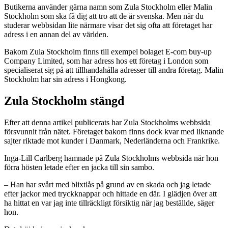
Butikerna använder gärna namn som Zula Stockholm eller Malin
Stockholm som ska få dig att tro att de är svenska. Men när du
studerar webbsidan lite närmare visar det sig ofta att företaget har
adress i en annan del av världen.
Bakom Zula Stockholm finns till exempel bolaget E-com buy-up
Company Limited, som har adress hos ett företag i London som
specialiserat sig på att tillhandahålla adresser till andra företag. Malin
Stockholm har sin adress i Hongkong.
Zula Stockholm stängd
Efter att denna artikel publicerats har Zula Stockholms webbsida
försvunnit från nätet. Företaget bakom finns dock kvar med liknande
sajter riktade mot kunder i Danmark, Nederländerna och Frankrike.
Inga-Lill Carlberg hamnade på Zula Stockholms webbsida när hon
förra hösten letade efter en jacka till sin sambo.
– Han har svårt med blixtlås på grund av en skada och jag letade
efter jackor med tryckknappar och hittade en där. I glädjen över att
ha hittat en var jag inte tillräckligt försiktig när jag beställde, säger
hon.