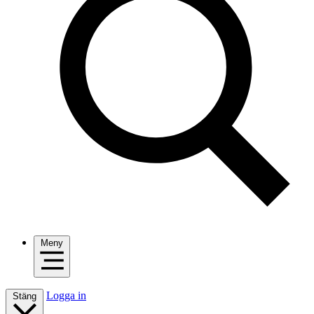
Meny
Logga in
Stäng