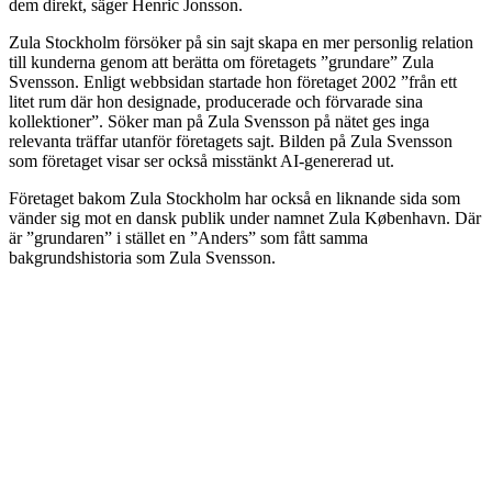
dem direkt, säger Henric Jonsson.
Zula Stockholm försöker på sin sajt skapa en mer personlig relation
till kunderna genom att berätta om företagets ”grundare” Zula
Svensson. Enligt webbsidan startade hon företaget 2002 ”från ett
litet rum där hon designade, producerade och förvarade sina
kollektioner”. Söker man på Zula Svensson på nätet ges inga
relevanta träffar utanför företagets sajt. Bilden på Zula Svensson
som företaget visar ser också misstänkt AI-genererad ut.
Företaget bakom Zula Stockholm har också en liknande sida som
vänder sig mot en dansk publik under namnet Zula København. Där
är ”grundaren” i stället en ”Anders” som fått samma
bakgrundshistoria som Zula Svensson.