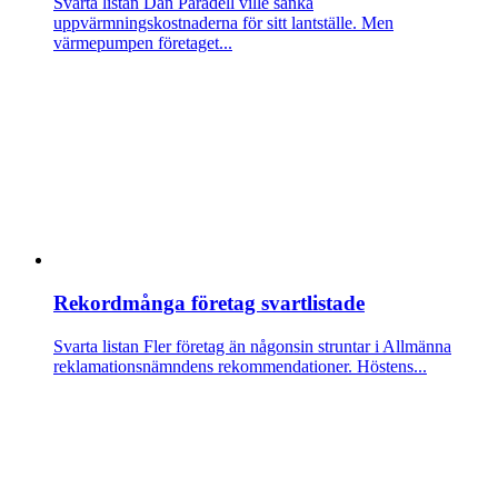
Svarta listan
Dan Paradell ville sänka
uppvärmningskostnaderna för sitt lantställe. Men
värmepumpen företaget...
Rekordmånga företag svartlistade
Svarta listan
Fler företag än någonsin struntar i Allmänna
reklamationsnämndens rekommendationer. Höstens...