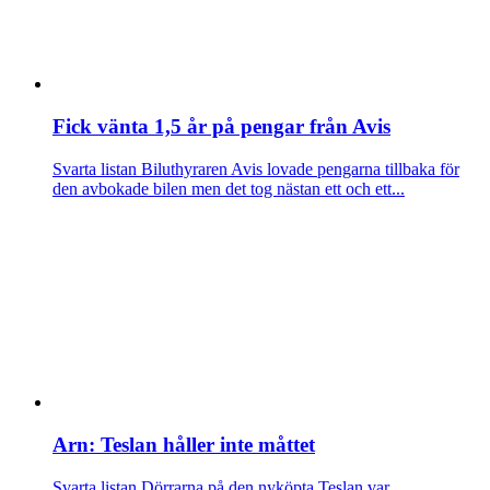
Fick vänta 1,5 år på pengar från Avis
Svarta listan
Biluthyraren Avis lovade pengarna tillbaka för
den avbokade bilen men det tog nästan ett och ett...
Arn: Teslan håller inte måttet
Svarta listan
Dörrarna på den nyköpta Teslan var