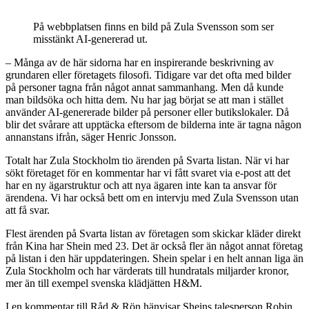
På webbplatsen finns en bild på Zula Svensson som ser
misstänkt AI-genererad ut.
– Många av de här sidorna har en inspirerande beskrivning av
grundaren eller företagets filosofi. Tidigare var det ofta med bilder
på personer tagna från något annat sammanhang. Men då kunde
man bildsöka och hitta dem. Nu har jag börjat se att man i stället
använder AI-genererade bilder på personer eller butikslokaler. Då
blir det svårare att upptäcka eftersom de bilderna inte är tagna någon
annanstans ifrån, säger Henric Jonsson.
Totalt har Zula Stockholm tio ärenden på Svarta listan. När vi har
sökt företaget för en kommentar har vi fått svaret via e-post att det
har en ny ägarstruktur och att nya ägaren inte kan ta ansvar för
ärendena. Vi har också bett om en intervju med Zula Svensson utan
att få svar.
Flest ärenden på Svarta listan av företagen som skickar kläder direkt
från Kina har Shein med 23. Det är också fler än något annat företag
på listan i den här uppdateringen. Shein spelar i en helt annan liga än
Zula Stockholm och har värderats till hundratals miljarder kronor,
mer än till exempel svenska klädjätten H&M.
I en kommentar till Råd & Rön hänvisar Sheins talesperson Robin