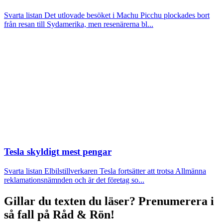
Svarta listan
Det utlovade besöket i Machu Picchu plockades bort
från resan till Sydamerika, men resenärerna bl...
Tesla skyldigt mest pengar
Svarta listan
Elbilstillverkaren Tesla fortsätter att trotsa Allmänna
reklamationsnämnden och är det företag so...
Gillar du texten du läser?
Prenumerera i
så fall på Råd & Rön!