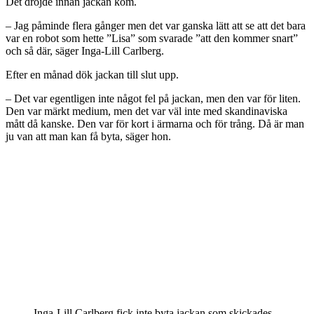
Det dröjde innan jackan kom.
– Jag påminde flera gånger men det var ganska lätt att se att det bara
var en robot som hette ”Lisa” som svarade ”att den kommer snart”
och så där, säger Inga-Lill Carlberg.
Efter en månad dök jackan till slut upp.
– Det var egentligen inte något fel på jackan, men den var för liten.
Den var märkt medium, men det var väl inte med skandinaviska
mått då kanske. Den var för kort i ärmarna och för trång. Då är man
ju van att man kan få byta, säger hon.
Inga-Lill Carlberg fick inte byta jackan som skickades