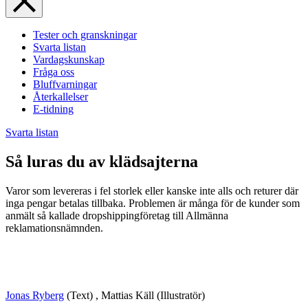
Tester och granskningar
Svarta listan
Vardagskunskap
Fråga oss
Bluffvarningar
Återkallelser
E-tidning
Svarta listan
Så luras du av klädsajterna
Varor som levereras i fel storlek eller kanske inte alls och returer där
inga pengar betalas tillbaka. Problemen är många för de kunder som
anmält så kallade dropshippingföretag till Allmänna
reklamationsnämnden.
Jonas Ryberg
(Text)
,
Mattias Käll
(Illustratör)