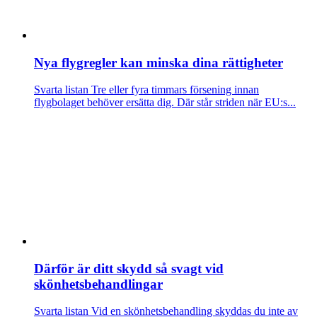
Nya flygregler kan minska dina rättigheter
Svarta listan
Tre eller fyra timmars försening innan
flygbolaget behöver ersätta dig. Där står striden när EU:s...
Därför är ditt skydd så svagt vid
skönhetsbehandlingar
Svarta listan
Vid en skönhetsbehandling skyddas du inte av